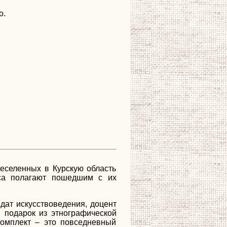
о.
реселенных в Курскую область
кса полагают пошедшим с их
дат искусствоведения, доцент
 подарок из этнографической
комплект – это повседневный