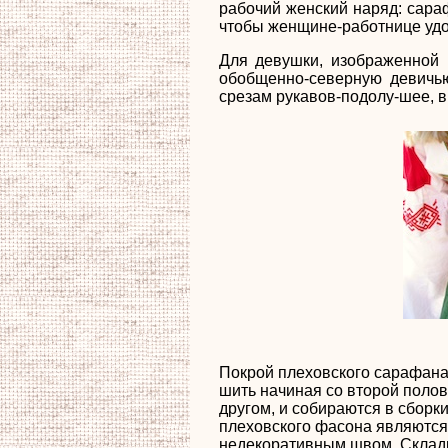
рабочий женский наряд: сараф
чтобы женщине-работнице удо
Для девушки, изображенной 
обобщенно-северную девичью
срезам рукавов-подолу-шее, в
Покрой плеховского сарафана 
шить начиная со второй полов
другом, и собираются в сборк
плеховского фасона являются
недекоративным швом. Складк