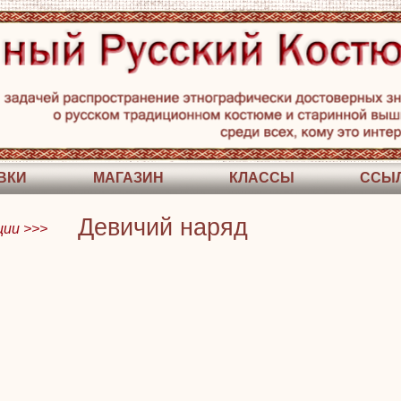
ВКИ
МАГАЗИН
КЛАССЫ
ССЫ
Девичий наряд
ии >>>