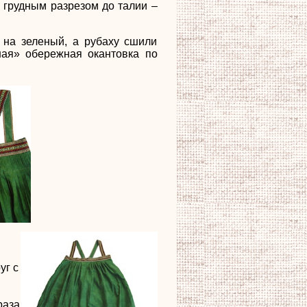
с грудным разрезом до талии –
 на зеленый, а рубаху сшили
ная» обережная окантовка по
и
уг с
раза