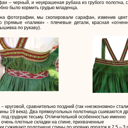
ан – черный, и неукрашеная рубаха из грубого полотна, 
бно было кормить грудью младенца.
на фотографии, мы скопировали сарафан, изменив цвет
 (прямые «палики» - плечевые детали, красная «огнен
ышивка по рукаву).
– круговой, сравнительно поздний (так «неэкономно» стал
ины 19 века). Два прямоугольных полотнища сшиваются др
и под грудную тесьму. Отличительной особенностью именно
 очень плотные складки на спине, прихваченные
и суживают полотнище спины по уровню лопаток в 2.5 – 3 