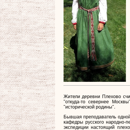
Жители деревни Плехово счит
"откуда-то севернее Москв
"исторической родины".
Бывшая преподаватель одной 
кафедры русского народно-п
экспедиции настоящий плехо