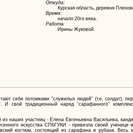
Откуда:
Курская область, деревня Плехов
Время:
начало 20го века.
Работа
Ирины Жуковой.
ают себя потомками "служилых людей" (т.е. солдат), пе
ы". И свой традиционный наряд "сарафанного" компле
из наших участниц - Елена Евгеньевна Васильева, канди
есенного искусства СПбГУКИ - привезла своей ученице в
вский костюм, состоящий из сарафана и рубахи. Весь 